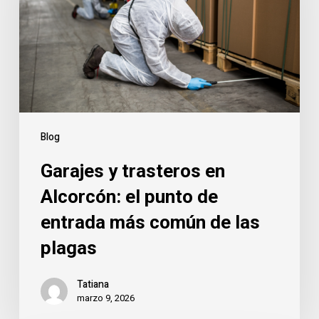
Alcorcón:
el
punto
de
entrada
más
común
Blog
de
Garajes y trasteros en
las
plagas
Alcorcón: el punto de
entrada más común de las
plagas
Tatiana
marzo 9, 2026