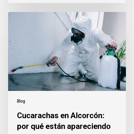
Cucarachas
en
Alcorcón:
por
qué
están
apareciendo
más
y
cómo
eliminarlas
Blog
definitivamente
Cucarachas en Alcorcón:
por qué están apareciendo