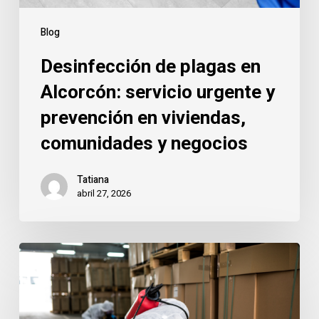
en
viviendas,
Blog
comunidades
Desinfección de plagas en
y
negocios
Alcorcón: servicio urgente y
prevención en viviendas,
comunidades y negocios
Tatiana
abril 27, 2026
Garajes
y
trasteros
en