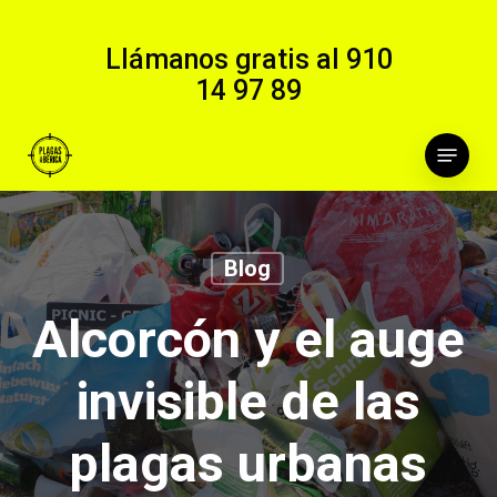
Skip
to
Llámanos gratis al
910
main
14 97 89
content
Menu
Blog
Alcorcón y el auge
invisible de las
plagas urbanas