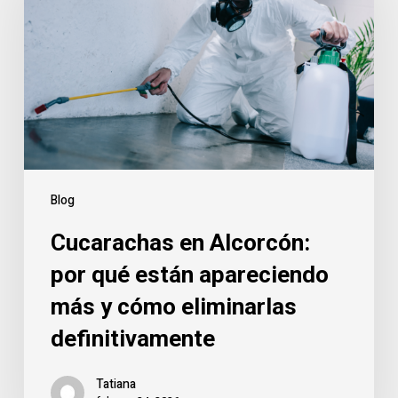
por
qué
están
apareciendo
más
y
cómo
eliminarlas
Blog
definitivamente
Cucarachas en Alcorcón:
por qué están apareciendo
más y cómo eliminarlas
definitivamente
Tatiana