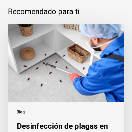
Recomendado para ti
Desinfección
de
plagas
en
Alcorcón:
servicio
urgente
y
prevención
en
viviendas,
Blog
comunidades
Desinfección de plagas en
y