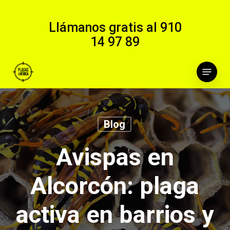
Skip
to
Llámanos gratis al
910
main
14 97 89
content
Menu
Blog
Avispas en
Alcorcón: plaga
activa en barrios y