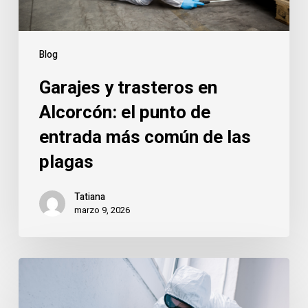
entrada
más
común
Blog
de
Garajes y trasteros en
las
plagas
Alcorcón: el punto de
entrada más común de las
plagas
Tatiana
marzo 9, 2026
Cucarachas
en
Alcorcón: