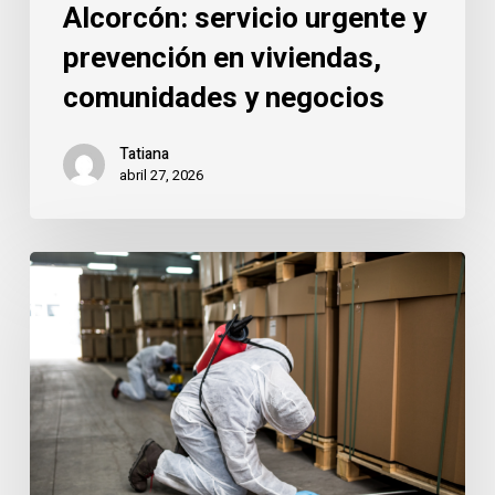
negocios
Alcorcón: servicio urgente y
prevención en viviendas,
comunidades y negocios
Tatiana
abril 27, 2026
Garajes
y
trasteros
en
Alcorcón:
el
punto
de