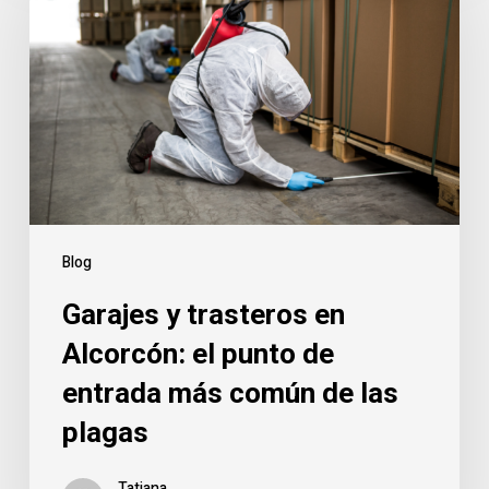
trasteros
en
Alcorcón:
el
punto
de
entrada
más
común
Blog
de
Garajes y trasteros en
las
plagas
Alcorcón: el punto de
entrada más común de las
plagas
Tatiana