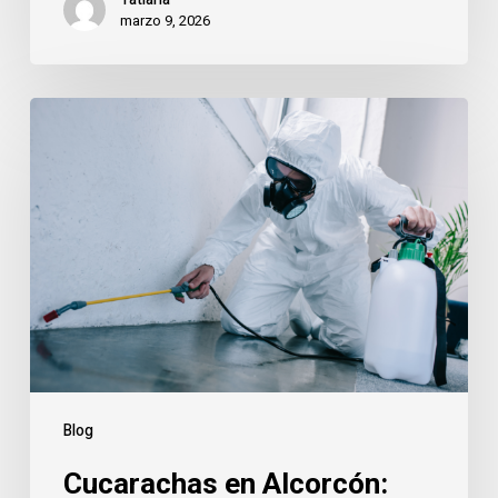
marzo 9, 2026
Cucarachas
en
Alcorcón:
por
qué
están
apareciendo
más
y
cómo
eliminarlas
Blog
definitivamente
Cucarachas en Alcorcón: