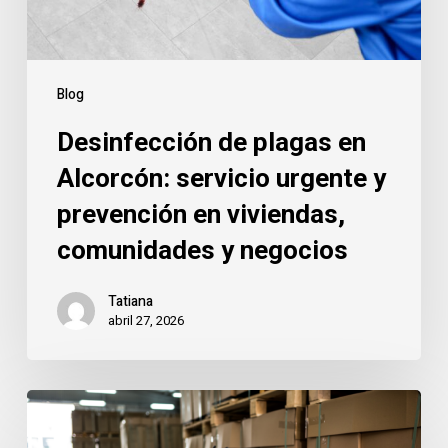
y
prevención
en
viviendas,
Blog
comunidades
Desinfección de plagas en
y
negocios
Alcorcón: servicio urgente y
prevención en viviendas,
comunidades y negocios
Tatiana
abril 27, 2026
Garajes
y