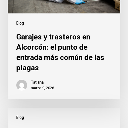
entrada
más
común
Blog
de
Garajes y trasteros en
las
plagas
Alcorcón: el punto de
entrada más común de las
plagas
Tatiana
marzo 9, 2026
Cucarachas
Blog
en
Alcorcón: