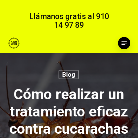
Skip
to
Llámanos gratis al
910
main
14 97 89
content
Menu
Blog
Cómo realizar un
tratamiento eficaz
contra cucarachas