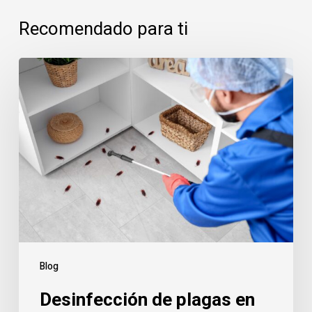
Recomendado para ti
Desinfección
de
plagas
en
Alcorcón:
servicio
urgente
y
prevención
en
viviendas,
Blog
comunidades
Desinfección de plagas en
y