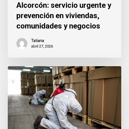
negocios
Alcorcón: servicio urgente y
prevención en viviendas,
comunidades y negocios
Tatiana
abril 27, 2026
Garajes
y
trasteros
en
Alcorcón:
el
punto
de