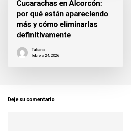
Cucarachas en Alcorcón:
por
por qué están apareciendo
qué
más y cómo eliminarlas
están
apareciendo
definitivamente
más
y
Tatiana
febrero 24, 2026
cómo
eliminarlas
definitivamente
Deje su comentario